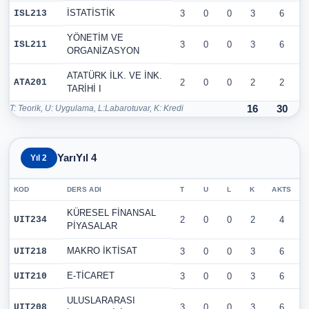
İSTATİSTİK
ISL213
3
0
0
3
6
YÖNETİM VE
ISL211
3
0
0
3
6
ORGANİZASYON
ATATÜRK İLK. VE İNK.
ATA201
2
0
0
2
2
TARİHİ I
T: Teorik, U: Uygulama, L:Labarotuvar, K: Kredi
16
30
YarıYıl 4
Yıl 2
KOD
DERS ADI
T
U
L
K
AKTS
KÜRESEL FİNANSAL
UIT234
2
0
0
2
4
PİYASALAR
MAKRO İKTİSAT
UIT218
3
0
0
3
6
E-TİCARET
UIT210
3
0
0
3
6
ULUSLARARASI
UIT208
3
0
0
3
6