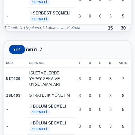
SECMELI
SERBEST SEÇMELİ
-
3
0
0
3
5
SECMELI
T: Teorik, U: Uygulama, L:Labarotuvar, K: Kredi
15
30
YarıYıl 7
Yıl 4
KOD
DERS ADI
T
U
L
K
AKTS
İŞLETMELERDE
UIT429
YAPAY ZEKA VE
3
0
0
3
7
UYGULAMALARI
STRATEJİK YÖNETİM
ISL403
3
0
0
3
8
BÖLÜM SEÇMELİ
-
3
0
0
3
5
SECMELI
BÖLÜM SEÇMELİ
-
3
0
0
3
5
SECMELI