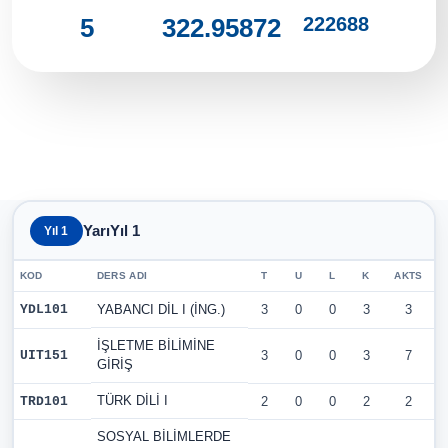
222688
5
322.95872
YarıYıl 1
Yıl 1
KOD
DERS ADI
T
U
L
K
AKTS
YDL101
YABANCI DİL I (İNG.)
3
0
0
3
3
İŞLETME BİLİMİNE
UIT151
3
0
0
3
7
GİRİŞ
TÜRK DİLİ I
TRD101
2
0
0
2
2
SOSYAL BİLİMLERDE