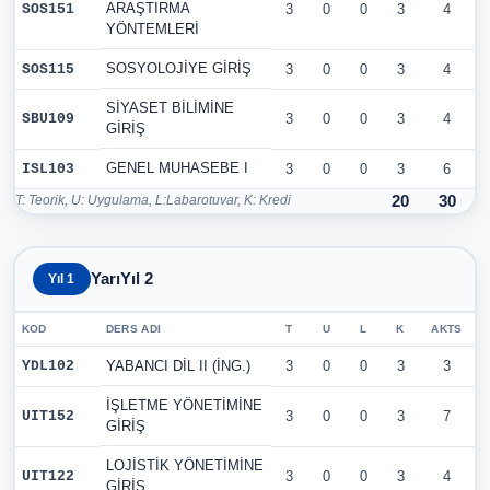
ARAŞTIRMA
SOS151
3
0
0
3
4
YÖNTEMLERİ
SOSYOLOJİYE GİRİŞ
SOS115
3
0
0
3
4
SİYASET BİLİMİNE
SBU109
3
0
0
3
4
GİRİŞ
GENEL MUHASEBE I
ISL103
3
0
0
3
6
T: Teorik, U: Uygulama, L:Labarotuvar, K: Kredi
20
30
YarıYıl 2
Yıl 1
KOD
DERS ADI
T
U
L
K
AKTS
YDL102
YABANCI DİL II (İNG.)
3
0
0
3
3
İŞLETME YÖNETİMİNE
UIT152
3
0
0
3
7
GİRİŞ
LOJİSTİK YÖNETİMİNE
UIT122
3
0
0
3
4
GİRİŞ