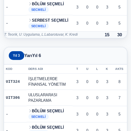
BÖLÜM SEÇMELİ
-
3
0
0
3
5
SECMELI
SERBEST SEÇMELİ
-
3
0
0
3
5
SECMELI
T: Teorik, U: Uygulama, L:Labarotuvar, K: Kredi
15
30
YarıYıl 6
Yıl 3
KOD
DERS ADI
T
U
L
K
AKTS
İŞLETMELERDE
UIT324
3
0
0
3
8
FİNANSAL YÖNETİM
ULUSLARARASI
UIT306
3
0
0
3
7
PAZARLAMA
BÖLÜM SEÇMELİ
-
3
0
0
3
5
SECMELI
BÖLÜM SEÇMELİ
-
3
0
0
3
5