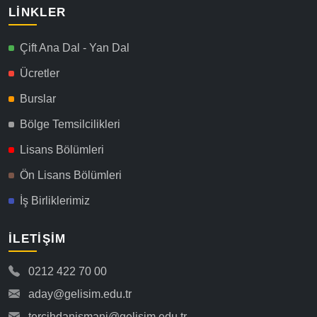
LINKLER
Çift Ana Dal - Yan Dal
Ücretler
Burslar
Bölge Temsilcilikleri
Lisans Bölümleri
Ön Lisans Bölümleri
İş Birliklerimiz
İLETIŞIM
0212 422 70 00
aday@gelisim.edu.tr
tercihdanismani@gelisim.edu.tr