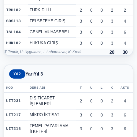
TÜRK DİLİ II
TRD102
2
0
0
2
2
FELSEFEYE GİRİŞ
SOS118
3
0
0
3
4
GENEL MUHASEBE II
ISL104
3
0
0
3
6
HUKUKA GİRİŞ
HUK102
3
0
0
3
4
T: Teorik, U: Uygulama, L:Labarotuvar, K: Kredi
20
30
YarıYıl 3
Yıl 2
KOD
DERS ADI
T
U
L
K
AKTS
DIŞ TİCARET
UIT231
2
0
0
2
4
İŞLEMLERİ
MİKRO İKTİSAT
UIT217
3
0
0
3
6
TEMEL PAZARLAMA
UIT215
3
0
0
3
6
İLKELERİ