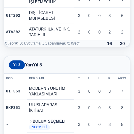
İŞLETMECİLİK
DIŞ TİCARET
UIT202
3
0
0
3
6
MUHASEBESİ
ATATÜRK İLK. VE İNK.
ATA202
2
0
0
2
2
TARİHİ II
T: Teorik, U: Uygulama, L:Labarotuvar, K: Kredi
16
30
YarıYıl 5
Yıl 3
KOD
DERS ADI
T
U
L
K
AKTS
MODERN YÖNETİM
UIT353
3
0
0
3
7
YAKLAŞIMLARI
ULUSLARARASI
EKF351
3
0
0
3
8
İKTİSAT
BÖLÜM SEÇMELİ
-
3
0
0
3
5
SECMELI