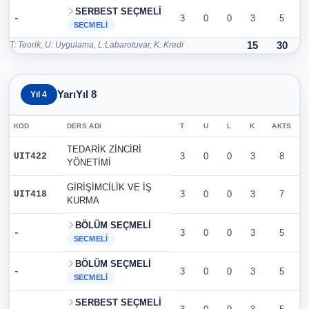
SERBEST SEÇMELİ
-
3
0
0
3
5
SECMELI
T: Teorik, U: Uygulama, L:Labarotuvar, K: Kredi
15
30
YarıYıl 8
Yıl 4
KOD
DERS ADI
T
U
L
K
AKTS
TEDARİK ZİNCİRİ
UIT422
3
0
0
3
8
YÖNETİMİ
GİRİŞİMCİLİK VE İŞ
UIT418
3
0
0
3
7
KURMA
BÖLÜM SEÇMELİ
-
3
0
0
3
5
SECMELI
BÖLÜM SEÇMELİ
-
3
0
0
3
5
SECMELI
SERBEST SEÇMELİ