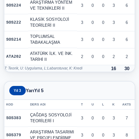
ARAŞTIRMA YÖNTEM
SOS224
3
0
0
3
6
VE TEKNİKLERİ II
KLASİK SOSYOLOJİ
SOS222
3
0
0
3
6
TEORİLERİ II
TOPLUMSAL
SOS214
3
0
0
3
6
TABAKALAŞMA
ATATÜRK İLK. VE İNK.
ATA202
2
0
0
2
2
TARİHİ II
T: Teorik, U: Uygulama, L:Labarotuvar, K: Kredi
16
30
YarıYıl 5
Yıl 3
KOD
DERS ADI
T
U
L
K
AKTS
ÇAĞDAŞ SOSYOLOJİ
SOS383
3
0
0
3
7
TEORİLERİ I
ARAŞTIRMA TASARIMI
SOS379
3
0
0
3
8
VE PROJELENDİRME