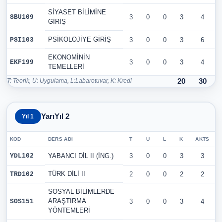
SİYASET BİLİMİNE
SBU109
3
0
0
3
4
GİRİŞ
PSİKOLOJİYE GİRİŞ
PSI103
3
0
0
3
6
EKONOMİNİN
EKF199
3
0
0
3
4
TEMELLERİ
T: Teorik, U: Uygulama, L:Labarotuvar, K: Kredi
20
30
YarıYıl 2
Yıl 1
KOD
DERS ADI
T
U
L
K
AKTS
YDL102
YABANCI DİL II (İNG.)
3
0
0
3
3
TÜRK DİLİ II
TRD102
2
0
0
2
2
SOSYAL BİLİMLERDE
ARAŞTIRMA
SOS151
3
0
0
3
4
YÖNTEMLERİ