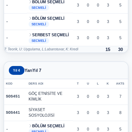
BÖLÜM SEÇMELİ
-
3
0
0
3
5
SECMELI
BÖLÜM SEÇMELİ
-
3
0
0
3
5
SECMELI
SERBEST SEÇMELİ
-
3
0
0
3
5
SECMELI
T: Teorik, U: Uygulama, L:Labarotuvar, K: Kredi
15
30
YarıYıl 7
Yıl 4
KOD
DERS ADI
T
U
L
K
AKTS
GÖÇ ETNİSİTE VE
SOS451
3
0
0
3
7
KİMLİK
SİYASET
SOS441
3
0
0
3
8
SOSYOLOJİSİ
BÖLÜM SEÇMELİ
-
3
0
0
3
5
SECMELI