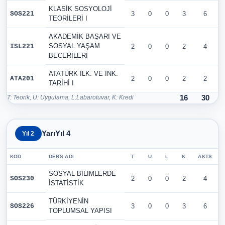
KLASİK SOSYOLOJİ
SOS221
3
0
0
3
6
TEORİLERİ I
AKADEMİK BAŞARI VE
SOSYAL YAŞAM
ISL221
2
0
0
2
4
BECERİLERİ
ATATÜRK İLK. VE İNK.
ATA201
2
0
0
2
2
TARİHİ I
T: Teorik, U: Uygulama, L:Labarotuvar, K: Kredi
16
30
YarıYıl 4
Yıl 2
KOD
DERS ADI
T
U
L
K
AKTS
SOSYAL BİLİMLERDE
SOS230
2
0
0
2
4
İSTATİSTİK
TÜRKİYENİN
SOS226
3
0
0
3
6
TOPLUMSAL YAPISI