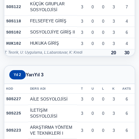
KÜÇÜK GRUPLAR
SOS122
3
0
0
3
7
SOSYOLOJİSİ
FELSEFEYE GİRİŞ
SOS118
3
0
0
3
4
SOSYOLOJİYE GİRİŞ II
SOS102
3
0
0
3
6
HUKUKA GİRİŞ
HUK102
3
0
0
3
4
T: Teorik, U: Uygulama, L:Labarotuvar, K: Kredi
20
30
YarıYıl 3
Yıl 2
KOD
DERS ADI
T
U
L
K
AKTS
SOS227
AİLE SOSYOLOJİSİ
3
0
0
3
6
İLETİŞİM
SOS225
3
0
0
3
6
SOSYOLOJİSİ
ARAŞTIRMA YÖNTEM
SOS223
3
0
0
3
6
VE TEKNİKLERİ I