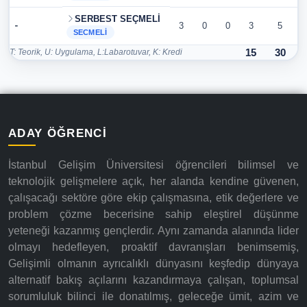
SERBEST SEÇMELİ
-
3
0
0
3
5
SECMELI
T: Teorik, U: Uygulama, L:Labarotuvar, K: Kredi
15
30
ADAY ÖĞRENCI
İstanbul Gelişim Üniversitesi öğrencileri bilimsel ve
teknolojik gelişmelere açık, her alanda kendine güvenen,
çalışacağı sektöre göre ekip çalışmasına, etik değerlere ve
problem çözme becerisine sahip eleştirel düşünme
yeteneği kazanmış gençlerdir. Aynı zamanda alanında lider
olmayı hedefleyen, proaktif davranışları benimsemiş,
Gelişimli olmanın ayrıcalıklı dünyasını keşfedip dünyaya
alternatif bakış açılarını kazandırmaya çalışan, toplumsal
sorumluluk bilinci ile donatılmış, geleceğe ümit, azim ve