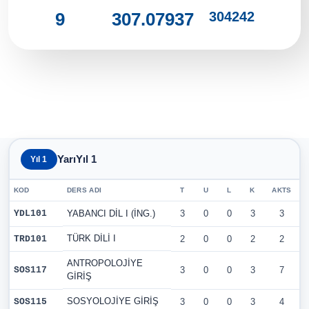
304242
9
307.07937
YarıYıl 1
Yıl 1
KOD
DERS ADI
T
U
L
K
AKTS
YDL101
YABANCI DİL I (İNG.)
3
0
0
3
3
TÜRK DİLİ I
TRD101
2
0
0
2
2
ANTROPOLOJİYE
SOS117
3
0
0
3
7
GİRİŞ
SOSYOLOJİYE GİRİŞ
SOS115
3
0
0
3
4