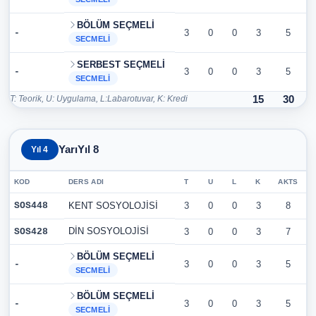
BÖLÜM SEÇMELİ
-
3
0
0
3
5
SECMELI
SERBEST SEÇMELİ
-
3
0
0
3
5
SECMELI
T: Teorik, U: Uygulama, L:Labarotuvar, K: Kredi
15
30
YarıYıl 8
Yıl 4
KOD
DERS ADI
T
U
L
K
AKTS
SOS448
KENT SOSYOLOJİSİ
3
0
0
3
8
DİN SOSYOLOJİSİ
SOS428
3
0
0
3
7
BÖLÜM SEÇMELİ
-
3
0
0
3
5
SECMELI
BÖLÜM SEÇMELİ
-
3
0
0
3
5
SECMELI