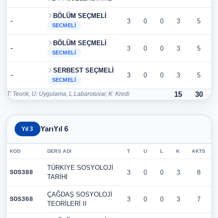
BÖLÜM SEÇMELİ
-
3
0
0
3
5
SECMELI
BÖLÜM SEÇMELİ
-
3
0
0
3
5
SECMELI
SERBEST SEÇMELİ
-
3
0
0
3
5
SECMELI
T: Teorik, U: Uygulama, L:Labarotuvar, K: Kredi
15
30
YarıYıl 6
Yıl 3
KOD
DERS ADI
T
U
L
K
AKTS
TÜRKİYE SOSYOLOJİ
SOS388
3
0
0
3
8
TARİHİ
ÇAĞDAŞ SOSYOLOJİ
SOS368
3
0
0
3
7
TEORİLERİ II