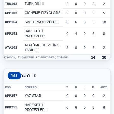
TÜRK DİLİ II
TRD102
2
0
0
2
2
ÇİĞNEME FİZYOLOJİSİ
SMP156
2
0
0
2
5
SABİT PROTEZLER II
DPP154
0
6
0
3
10
HAREKETLİ
DPP152
0
4
0
2
8
PROTEZLER I
ATATÜRK İLK. VE İNK.
ATA102
2
0
0
2
2
TARİHİ II
T: Teorik, U: Uygulama, L:Labarotuvar, K: Kredi
14
30
YarıYıl 3
Yıl 2
KOD
DERS ADI
T
U
L
K
AKTS
DPP257
YAZ STAJI
0
0
0
0
2
HAREKETLİ
DPP255
0
6
0
3
6
PROTEZLER II