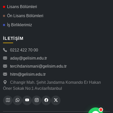
Lisans Bölümleri
Ön Lisans Bölümleri
İş Birliklerimiz
İLETIŞIM
0212 422 70 00
aday@gelisim.edu.tr
tercihdanismani@gelisim.edu.tr
hitm@gelisim.edu.tr
Cihangir Mah. Şehit Jandarma Komando Er Hakan
Öner Sokak No:1 Avcılar/İstanbul