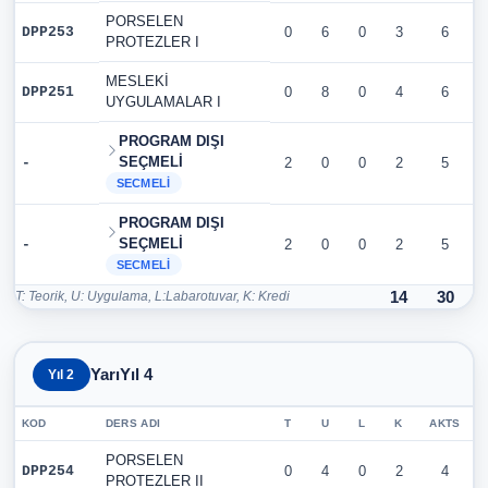
PORSELEN
DPP253
0
6
0
3
6
PROTEZLER I
MESLEKİ
DPP251
0
8
0
4
6
UYGULAMALAR I
PROGRAM DIŞI
SEÇMELİ
-
2
0
0
2
5
SECMELI
PROGRAM DIŞI
SEÇMELİ
-
2
0
0
2
5
SECMELI
T: Teorik, U: Uygulama, L:Labarotuvar, K: Kredi
14
30
YarıYıl 4
Yıl 2
KOD
DERS ADI
T
U
L
K
AKTS
PORSELEN
DPP254
0
4
0
2
4
PROTEZLER II