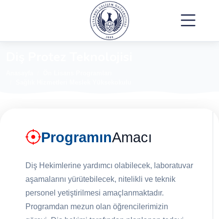
Diş Protez Teknolojisi
Anasayfa
Ön Lisans Programları
Sağlık Hizmetleri Meslek Yüksekokulu
Programın
Amacı
Diş Hekimlerine yardımcı olabilecek, laboratuvar
aşamalarını yürütebilecek, nitelikli ve teknik
personel yetiştirilmesi amaçlanmaktadır.
Programdan mezun olan öğrencilerimizin