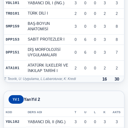
YDL101
YABANCI DİL I (İNG.)
3
0
0
3
3
TÜRK DİLİ I
TRD101
2
0
0
2
2
BAŞ-BOYUN
SMP159
3
0
0
3
8
ANATOMİSİ
SABİT PROTEZLER I
DPP153
0
6
0
3
8
DİŞ MORFOLOJİSİ
DPP151
0
6
0
3
7
UYGULAMALARI
ATATÜRK İLKELERİ VE
ATA101
2
0
0
2
2
İNKILAP TARİHİ I
T: Teorik, U: Uygulama, L:Labarotuvar, K: Kredi
16
30
YarıYıl 2
Yıl 1
KOD
DERS ADI
T
U
L
K
AKTS
YDL102
YABANCI DİL II (İNG.)
3
0
0
3
3