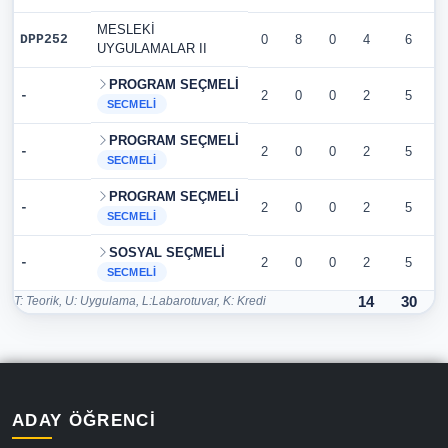
MESLEKİ
DPP252
0
8
0
4
6
UYGULAMALAR II
PROGRAM SEÇMELİ
-
2
0
0
2
5
SECMELI
PROGRAM SEÇMELİ
-
2
0
0
2
5
SECMELI
PROGRAM SEÇMELİ
-
2
0
0
2
5
SECMELI
SOSYAL SEÇMELİ
-
2
0
0
2
5
SECMELI
T: Teorik, U: Uygulama, L:Labarotuvar, K: Kredi
14
30
ADAY ÖĞRENCI