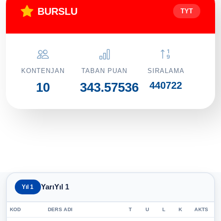
BURSLU
TYT
KONTENJAN
TABAN PUAN
SIRALAMA
440722
10
343.57536
YarıYıl 1
Yıl 1
KOD
DERS ADI
T
U
L
K
AKTS