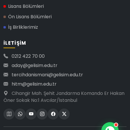
Lisans Bölümleri
Ön Lisans Bölümleri
İş Birliklerimiz
İLETIŞIM
0212 422 70 00
aday@gelisim.edu.tr
tercihdanismani@gelisim.edu.tr
hitm@gelisim.edu.tr
Cihangir Mah. Şehit Jandarma Komando Er Hakan
Öner Sokak No:1 Avcılar/İstanbul