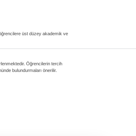
p; öğrencilere üst düzey akademik ve
irlenmektedir. Öğrencilerin tercih
nünde bulundurmaları önerilir.