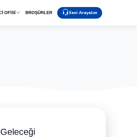
Seni Arayalım
İ OFİSİ
BROŞÜRLER
n
Geleceği