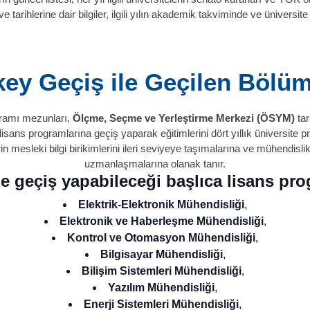
e tarihlerine dair bilgiler, ilgili yılın akademik takviminde ve üniversite 
key Geçiş ile Geçilen Bölüm
gramı mezunları,
Ölçme, Seçme ve Yerleştirme Merkezi (ÖSYM)
tar
i lisans programlarına geçiş yaparak eğitimlerini dört yıllık üniversite 
n mesleki bilgi birikimlerini ileri seviyeye taşımalarına ve mühendisli
uzmanlaşmalarına olanak tanır.
e geçiş yapabileceği başlıca lisans prog
Elektrik-Elektronik Mühendisliği
,
Elektronik ve Haberleşme Mühendisliği
,
Kontrol ve Otomasyon Mühendisliği
,
Bilgisayar Mühendisliği
,
Bilişim Sistemleri Mühendisliği
,
Yazılım Mühendisliği
,
Enerji Sistemleri Mühendisliği
,