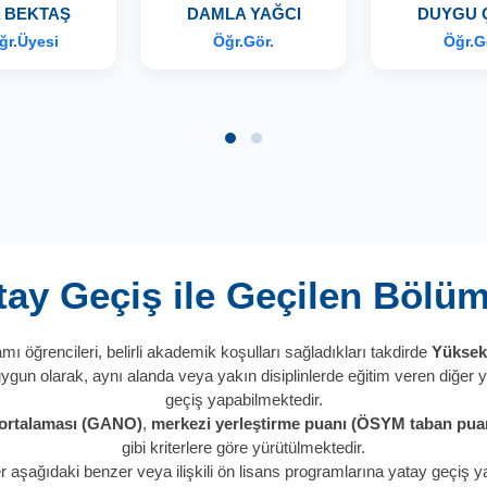
 BEKTAŞ
DAMLA YAĞCI
DUYGU 
ğr.Üyesi
Öğr.Gör.
Öğr.G
tay Geçiş ile Geçilen Bölüm
ı öğrencileri, belirli akademik koşulları sağladıkları takdirde
Yüksek
uygun olarak, aynı alanda veya yakın disiplinlerde eğitim veren diğe
geçiş yapabilmektedir.
 ortalaması (GANO)
,
merkezi yerleştirme puanı (ÖSYM taban pua
gibi kriterlere göre yürütülmektedir.
r aşağıdaki benzer veya ilişkili ön lisans programlarına yatay geçiş yap