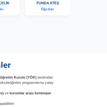
ÇELİK
FUNDA ATEŞ
GÖKHAN AL
ör.
Öğr.Gör.
Öğr.Gör.
ler
öğretim Kurulu (YÖK)
tarafından
r yükseköğretim programlarına yatay
nı)
ve
kurumlar arası kontenjan
abilirler: