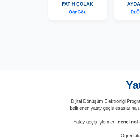
HMUS TURAN
FATİH ÇOLAK
AYDA
Öğr.Gör.
Öğr.Gör.
Dr.Ö
Ya
Dijital Dönüşüm Elektroniği Program
belirlenen yatay geçiş esaslarına 
Yatay geçiş işlemleri,
genel not
Öğrencile