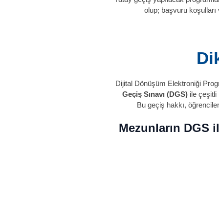
olup; başvuru koşulları v
Di
Dijital Dönüşüm Elektroniği Pro
Geçiş Sınavı (DGS)
ile çeşitl
Bu geçiş hakkı, öğrencileri
Mezunların DGS il