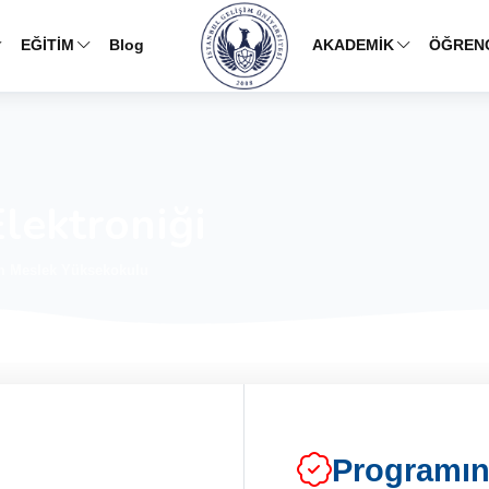
Blog
EĞİTİM
AKADEMİK
ÖĞRENC
lektroniği
im Meslek Yüksekokulu
Programı