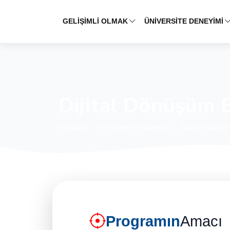
GELİŞİMLİ OLMAK
ÜNİVERSİTE DENEYİMİ
Dijital Dönüşüm E
Anasayfa
Ön Lisans Programları
İstanbul Geliş
Programın
Amacı