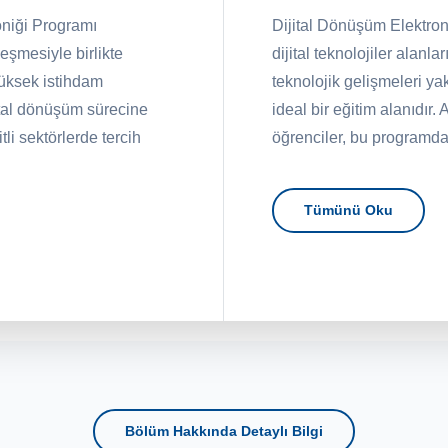
oniği Programı
Dijital Dönüşüm Elektroni
leşmesiyle birlikte
dijital teknolojiler alanl
yüksek istihdam
teknolojik gelişmeleri ya
ital dönüşüm sürecine
ideal bir eğitim alanıdır.
li sektörlerde tercih
öğrenciler, bu programda
Tümünü Oku
Bölüm Hakkında Detaylı Bilgi