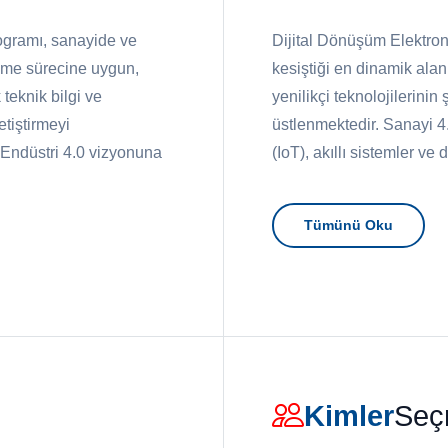
ogramı, sanayide ve
Dijital Dönüşüm Elektroni
eşme sürecine uygun,
kesiştiği en dinamik alan
teknik bilgi ve
yenilikçi teknolojilerinin
etiştirmeyi
üstlenmektedir. Sanayi 4.
 Endüstri 4.0 vizyonuna
(IoT), akıllı sistemler ve 
Tümünü Oku
Kimler
Seç