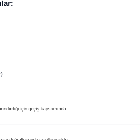
lar:
r)
arındırdığı için geçiş kapsamında
K onayı doğrultusunda şekillenmekte