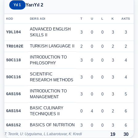
YarıYıl 2
Yıl 1
KOD
DERS ADI
T
U
L
K
AKTS
ADVANCED ENGLISH
YDL104
3
0
0
3
3
SKILLS II
TURKISH LANGUAGE II
TRD102E
2
0
0
2
2
INTRODUCTION TO
SOC118
3
0
0
3
4
PHILOSOPHY
SCIENTIFIC
SOC116
3
0
0
3
4
RESEARCH METHODS
INTRODUCTION TO
GAS156
3
0
0
3
5
MANAGEMENT
BASIC CULINARY
GAS154
0
4
0
2
6
TECHNIQUES II
BASICS OF NUTRITION
GAS152
3
0
0
3
6
T: Teorik, U: Uygulama, L:Labarotuvar, K: Kredi
19
30