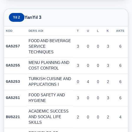
YarıYıl 3
Yıl 2
KOD
DERS ADI
T
U
L
K
AKTS
FOOD AND BEVERAGE
GAS257
SERVICE
3
0
0
3
6
TECHNIQUES
MENU PLANNING AND
GAS255
3
0
0
3
6
COST CONTROL
TURKISH CUISINE AND
GAS253
0
4
0
2
6
APPLICATIONS I
FOOD SAFETY AND
GAS251
3
0
0
3
6
HYGIENE
ACADEMIC SUCCESS
AND SOCIAL LIFE
BUS221
2
0
0
2
4
SKILLS