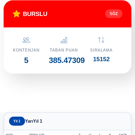
BURSLU
SÖZ
KONTENJAN
TABAN PUAN
SIRALAMA
15152
5
385.47309
YarıYıl 1
Yıl 1
KOD
DERS ADI
T
U
L
K
AKTS