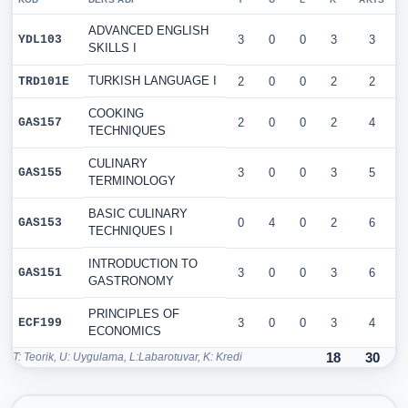
ADVANCED ENGLISH
YDL103
3
0
0
3
3
SKILLS I
TURKISH LANGUAGE I
TRD101E
2
0
0
2
2
COOKING
GAS157
2
0
0
2
4
TECHNIQUES
CULINARY
GAS155
3
0
0
3
5
TERMINOLOGY
BASIC CULINARY
GAS153
0
4
0
2
6
TECHNIQUES I
INTRODUCTION TO
GAS151
3
0
0
3
6
GASTRONOMY
PRINCIPLES OF
ECF199
3
0
0
3
4
ECONOMICS
T: Teorik, U: Uygulama, L:Labarotuvar, K: Kredi
18
30