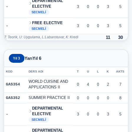
DEPARTMENTAL
ELECTIVE
-
3
0
0
3
5
SECMELI
FREE ELECTIVE
-
3
0
0
3
5
SECMELI
T: Teorik, U: Uygulama, L:Labarotuvar, K: Kredi
11
30
YarıYıl 6
Yıl 3
KOD
DERS ADI
T
U
L
K
AKTS
WORLD CUISINE AND
GAS354
0
4
0
2
7
APPLICATIONS II
SUMMER PRACTICE II
GAS352
0
0
0
0
8
DEPARTMENTAL
ELECTIVE
-
3
0
0
3
5
SECMELI
DEPARTMENTAL