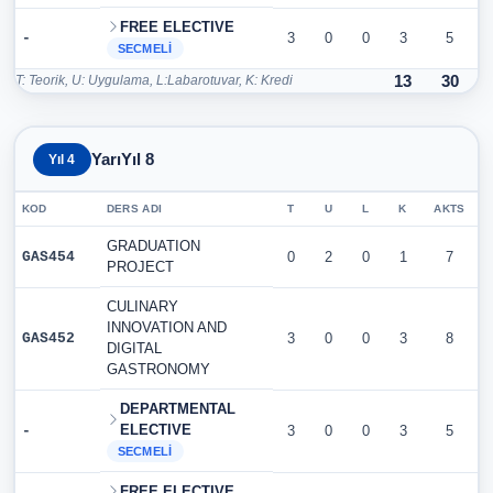
FREE ELECTIVE
-
3
0
0
3
5
SECMELI
T: Teorik, U: Uygulama, L:Labarotuvar, K: Kredi
13
30
YarıYıl 8
Yıl 4
KOD
DERS ADI
T
U
L
K
AKTS
GRADUATION
GAS454
0
2
0
1
7
PROJECT
CULINARY
INNOVATION AND
GAS452
3
0
0
3
8
DIGITAL
GASTRONOMY
DEPARTMENTAL
ELECTIVE
-
3
0
0
3
5
SECMELI
FREE ELECTIVE