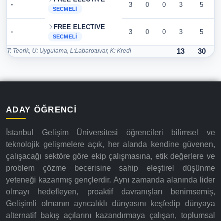
-
3
0
0
3
5
SECMELI
FREE ELECTIVE
-
3
0
0
3
5
SECMELI
T: Teorik, U: Uygulama, L:Labarotuvar, K: Kredi
13
30
ADAY ÖĞRENCI
İstanbul Gelişim Üniversitesi öğrencileri bilimsel ve
teknolojik gelişmelere açık, her alanda kendine güvenen,
çalışacağı sektöre göre ekip çalışmasına, etik değerlere ve
problem çözme becerisine sahip eleştirel düşünme
yeteneği kazanmış gençlerdir. Aynı zamanda alanında lider
olmayı hedefleyen, proaktif davranışları benimsemiş,
Gelişimli olmanın ayrıcalıklı dünyasını keşfedip dünyaya
alternatif bakış açılarını kazandırmaya çalışan, toplumsal