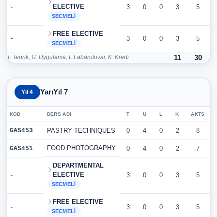
ELECTIVE
-
3
0
0
3
5
SECMELI
FREE ELECTIVE
-
3
0
0
3
5
SECMELI
T: Teorik, U: Uygulama, L:Labarotuvar, K: Kredi
11
30
YarıYıl 7
Yıl 4
KOD
DERS ADI
T
U
L
K
AKTS
GAS453
PASTRY TECHNIQUES
0
4
0
2
8
FOOD PHOTOGRAPHY
GAS451
0
4
0
2
7
DEPARTMENTAL
ELECTIVE
-
3
0
0
3
5
SECMELI
FREE ELECTIVE
-
3
0
0
3
5
SECMELI