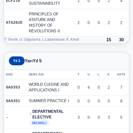
ECF218
2
0
0
2
4
SUSTAINABILITY
PRINCIPLES OF
ATATURK AND
ATA202E
2
0
0
2
2
HISTORY OF
REVOLUTIONS II
T: Teorik, U: Uygulama, L:Labarotuvar, K: Kredi
15
30
YarıYıl 5
Yıl 3
KOD
DERS ADI
T
U
L
K
AKTS
WORLD CUISINE AND
GAS353
0
4
0
2
7
APPLICATIONS I
SUMMER PRACTICE I
GAS351
0
0
0
0
8
DEPARTMENTAL
ELECTIVE
-
3
0
0
3
5
SECMELI