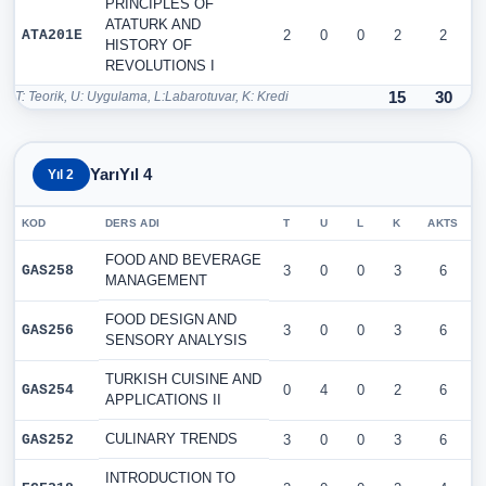
PRINCIPLES OF
ATATURK AND
ATA201E
2
0
0
2
2
HISTORY OF
REVOLUTIONS I
T: Teorik, U: Uygulama, L:Labarotuvar, K: Kredi
15
30
YarıYıl 4
Yıl 2
KOD
DERS ADI
T
U
L
K
AKTS
FOOD AND BEVERAGE
GAS258
3
0
0
3
6
MANAGEMENT
FOOD DESIGN AND
GAS256
3
0
0
3
6
SENSORY ANALYSIS
TURKISH CUISINE AND
GAS254
0
4
0
2
6
APPLICATIONS II
CULINARY TRENDS
GAS252
3
0
0
3
6
INTRODUCTION TO